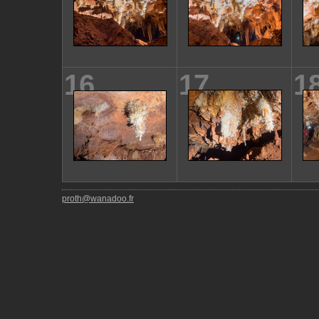
16
17
1
proth@wanadoo.fr