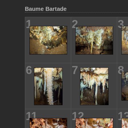
Baume Bartade
1
2
3
6
7
8
11
12
1